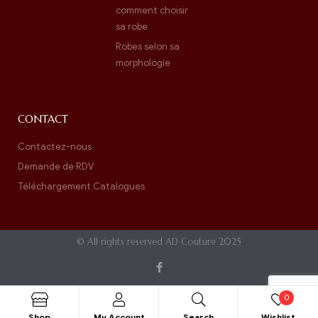
comment choisir
sa robe
Robes selon sa
morphologie
CONTACT
Contactez-nous
Demande de RDV
Téléchargement Catalogues
© All rights reserved AD Couture 2025
0
Shop
My Account
Search
Wishlist