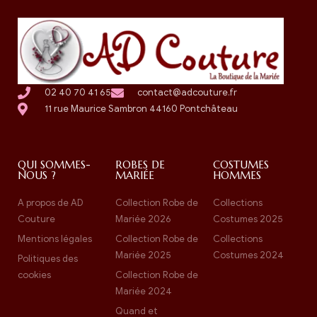
02 40 70 41 65
contact@adcouture.fr
11 rue Maurice Sambron 44160 Pontchâteau
QUI SOMMES-
ROBES DE
COSTUMES
NOUS ?
MARIÉE
HOMMES
A propos de AD
Collection Robe de
Collections
Couture
Mariée 2026
Costumes 2025
Mentions légales
Collection Robe de
Collections
Mariée 2025
Costumes 2024
Politiques des
cookies
Collection Robe de
Mariée 2024
Quand et