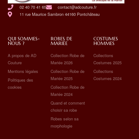
02 40 70 41 65
contact@adcouture.fr
11 rue Maurice Sambron 44160 Pontchâteau
QUI SOMMES-
ROBES DE
COSTUMES
NOUS ?
MARIÉE
HOMMES
A propos de AD
Collection Robe de
Collections
Couture
Mariée 2026
Costumes 2025
Mentions légales
Collection Robe de
Collections
Mariée 2025
Costumes 2024
Politiques des
cookies
Collection Robe de
Mariée 2024
Quand et comment
choisir sa robe
Robes selon sa
morphologie