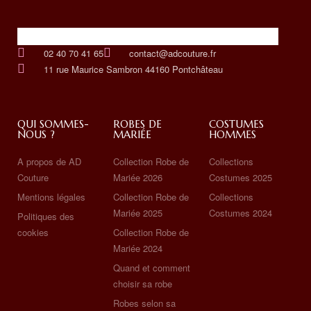
02 40 70 41 65
contact@adcouture.fr
11 rue Maurice Sambron 44160 Pontchâteau
QUI SOMMES-
ROBES DE
COSTUMES
NOUS ?
MARIÉE
HOMMES
A propos de AD
Collection Robe de
Collections
Couture
Mariée 2026
Costumes 2025
Mentions légales
Collection Robe de
Collections
Mariée 2025
Costumes 2024
Politiques des
cookies
Collection Robe de
Mariée 2024
Quand et comment
choisir sa robe
Robes selon sa