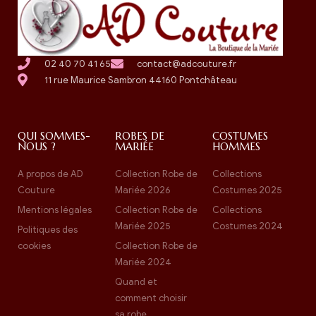
02 40 70 41 65
contact@adcouture.fr
11 rue Maurice Sambron 44160 Pontchâteau
QUI SOMMES-
ROBES DE
COSTUMES
NOUS ?
MARIÉE
HOMMES
A propos de AD
Collection Robe de
Collections
Couture
Mariée 2026
Costumes 2025
Mentions légales
Collection Robe de
Collections
Mariée 2025
Costumes 2024
Politiques des
cookies
Collection Robe de
Mariée 2024
Quand et
comment choisir
sa robe