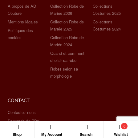
A propos de AD
Collection Robe de
Collections
Couture
Mariée 2026
Costumes 2025
Mentions légales
Collection Robe de
Collections
Mariée 2025
Costumes 2024
Politiques des
cookies
Collection Robe de
Mariée 2024
Quand et comment
choisir sa robe
Robes selon sa
morphologie
CONTACT
Contactez-nous
Demande de RDV
0
Téléchargement Catalogues
Shop
My Account
Search
Wishlist