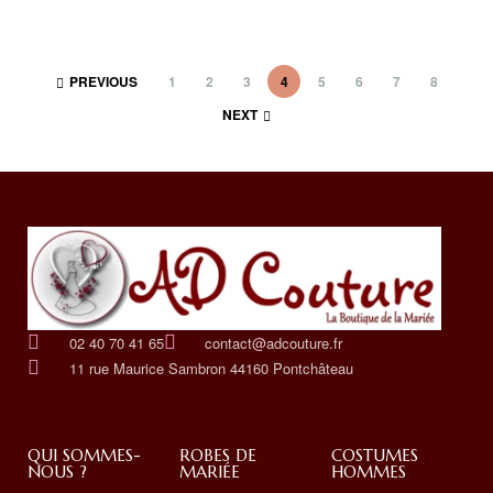
PREVIOUS
1
2
3
4
5
6
7
8
NEXT
02 40 70 41 65
contact@adcouture.fr
11 rue Maurice Sambron 44160 Pontchâteau
QUI SOMMES-
ROBES DE
COSTUMES
NOUS ?
MARIÉE
HOMMES