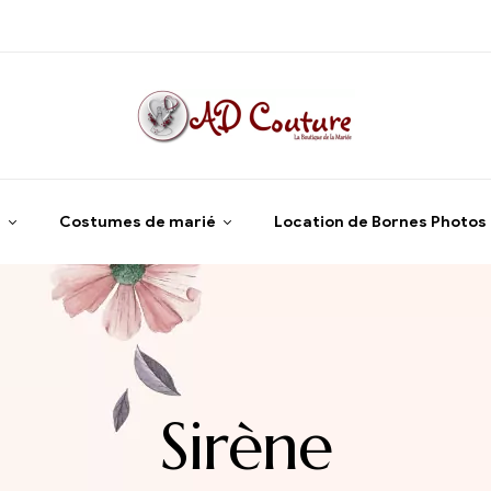
e
Costumes de marié
Location de Bornes Photos
Sirène