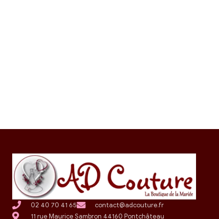
02 40 70 41 65
contact@adcouture.fr
11 rue Maurice Sambron 44160 Pontchâteau