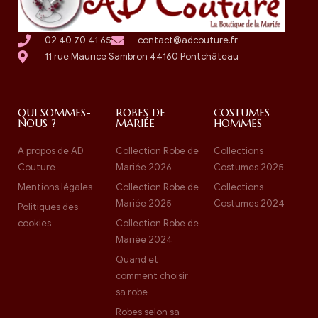
02 40 70 41 65
contact@adcouture.fr
11 rue Maurice Sambron 44160 Pontchâteau
QUI SOMMES-
ROBES DE
COSTUMES
NOUS ?
MARIÉE
HOMMES
A propos de AD
Collection Robe de
Collections
Couture
Mariée 2026
Costumes 2025
Mentions légales
Collection Robe de
Collections
Mariée 2025
Costumes 2024
Politiques des
cookies
Collection Robe de
Mariée 2024
Quand et
comment choisir
sa robe
Robes selon sa