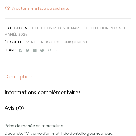
Ajouter à ma liste de souhaits
CATÉGORIES :
COLLECTION ROBES DE MARIÉE
,
COLLECTION ROBES DE
MARIÉE 2025
ÉTIQUETTE :
VENTE EN BOUTIQUE UNIQUEMENT
Facebook
Twitter
Linkedin
Google+
Pinterest
Email
SHARE:
Description
Informations complémentaires
Avis (0)
Robe de mariée en mousseline.
Décolleté “V”, orné d’un motif de dentelle géométrique.