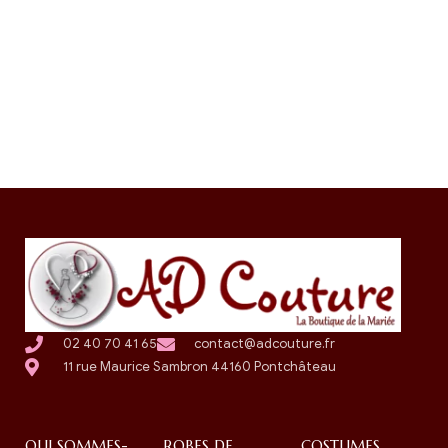
02 40 70 41 65
contact@adcouture.fr
11 rue Maurice Sambron 44160 Pontchâteau
QUI SOMMES-
ROBES DE
COSTUMES