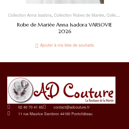
02 40 70 41 65
contact@adcouture.fr
11 rue Maurice Sambron 44160 Pontchâteau