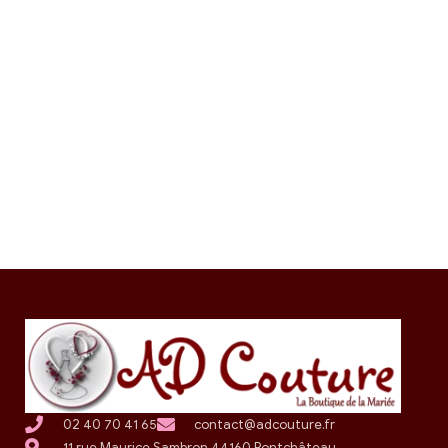
02 40 70 41 65
contact@adcouture.fr
11 rue Maurice Sambron 44160 Pontchâteau